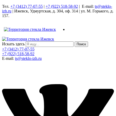
Тел.
+7 (3412) 77-07-55
|
+7 (922) 518-58-92
| E-mail:
ts@steklo-
izh.ru
| Ижевск, Удмуртская, д. 304, оф. 314 | ул. М. Горького, д.
157.
Искать здесь
Поиск
+7 (3412) 77-07-55
+7 (922) 518-58-92
E-mail:
ts@steklo-izh.ru