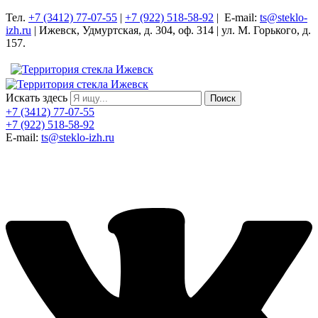
Тел.
+7 (3412) 77-07-55
|
+7 (922) 518-58-92
| E-mail:
ts@steklo-
izh.ru
| Ижевск, Удмуртская, д. 304, оф. 314 | ул. М. Горького, д.
157.
Искать здесь
Поиск
+7 (3412) 77-07-55
+7 (922) 518-58-92
E-mail:
ts@steklo-izh.ru