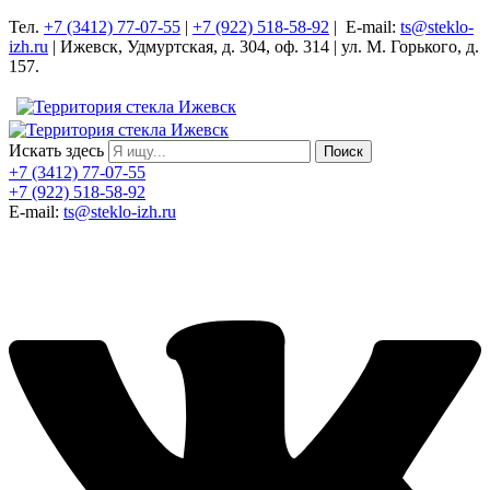
Тел.
+7 (3412) 77-07-55
|
+7 (922) 518-58-92
| E-mail:
ts@steklo-
izh.ru
| Ижевск, Удмуртская, д. 304, оф. 314 | ул. М. Горького, д.
157.
Искать здесь
Поиск
+7 (3412) 77-07-55
+7 (922) 518-58-92
E-mail:
ts@steklo-izh.ru