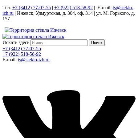
Тел.
+7 (3412) 77-07-55
|
+7 (922) 518-58-92
| E-mail:
ts@steklo-
izh.ru
| Ижевск, Удмуртская, д. 304, оф. 314 | ул. М. Горького, д.
157.
Искать здесь
Поиск
+7 (3412) 77-07-55
+7 (922) 518-58-92
E-mail:
ts@steklo-izh.ru