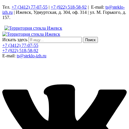
Тел.
+7 (3412) 77-07-55
|
+7 (922) 518-58-92
| E-mail:
ts@steklo-
izh.ru
| Ижевск, Удмуртская, д. 304, оф. 314 | ул. М. Горького, д.
157.
Искать здесь
Поиск
+7 (3412) 77-07-55
+7 (922) 518-58-92
E-mail:
ts@steklo-izh.ru