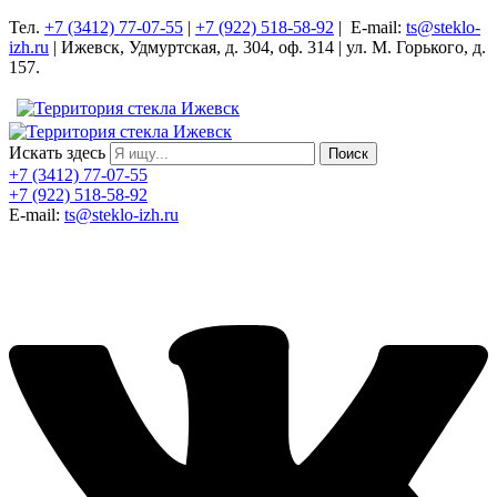
Тел.
+7 (3412) 77-07-55
|
+7 (922) 518-58-92
| E-mail:
ts@steklo-
izh.ru
| Ижевск, Удмуртская, д. 304, оф. 314 | ул. М. Горького, д.
157.
Искать здесь
Поиск
+7 (3412) 77-07-55
+7 (922) 518-58-92
E-mail:
ts@steklo-izh.ru