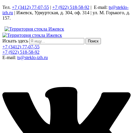
Тел.
+7 (3412) 77-07-55
|
+7 (922) 518-58-92
| E-mail:
ts@steklo-
izh.ru
| Ижевск, Удмуртская, д. 304, оф. 314 | ул. М. Горького, д.
157.
Искать здесь
Поиск
+7 (3412) 77-07-55
+7 (922) 518-58-92
E-mail:
ts@steklo-izh.ru